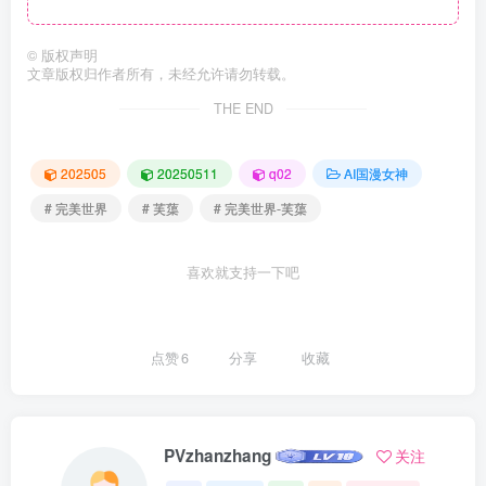
©
版权声明
文章版权归作者所有，未经允许请勿转载。
THE END
202505
20250511
q02
AI国漫女神
# 完美世界
# 芙蕖
# 完美世界-芙蕖
喜欢就支持一下吧
点赞
6
分享
收藏
PVzhanzhang
关注