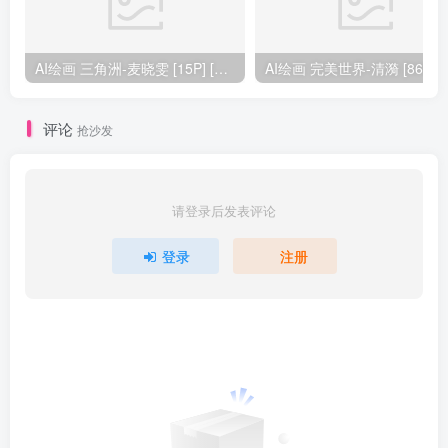
AI绘画 三角洲-麦晓雯 [15P] [57M]
AI绘画 完美
评论
抢沙发
请登录后发表评论
登录
注册