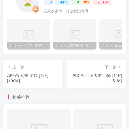
0
4415
0
3
20.1W+
这家伙很懒，什么都没有写...
AI绘画 三角洲-麦晓雯 [15P] [57M]
AI绘画 完美世界-清漪 [86P] [1173M]
上一篇
下一篇
AI绘画 剑来-宁姚 [18P]
AI绘画 斗罗大陆-小舞 [11P]
[196M]
[51M]
相关推荐