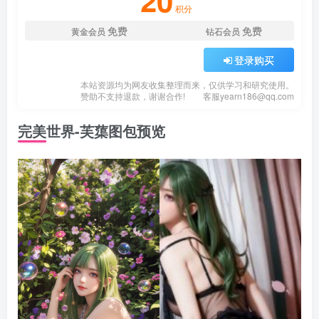
20
积分
免费
免费
黄金会员
钻石会员
登录购买
本站资源均为网友收集整理而来，仅供学习和研究使用。
赞助不支持退款，谢谢合作!
客服
yearn186@qq.com
完美世界-芙蕖图包预览