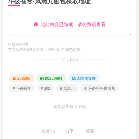
斗破苍穹-凤清儿图包获取地址
此处内容已隐藏，请付费后查看
©
版权声明
文章版权归作者所有，未经允许请勿转载。
THE END
202506
20250604
AI国漫女神
# 斗破苍穹
# q02
# 凤清儿
# 斗破苍穹-凤清儿
喜欢就支持一下吧
点赞
12
分享
收藏