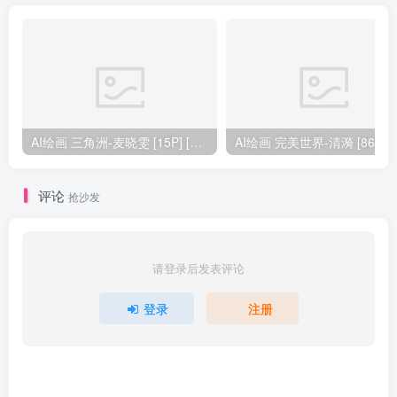
AI绘画 三角洲-麦晓雯 [15P] [57M]
AI绘画 完美
评论
抢沙发
请登录后发表评论
登录
注册