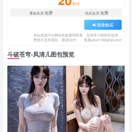
20
积分
免费
免费
黄金会员
钻石会员
登录购买
本站资源均为网友收集整理而来，仅供学习和研究使用。
赞助不支持退款，谢谢合作!
客服
yearn186@qq.com
斗破苍穹-凤清儿图包预览