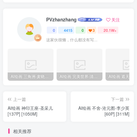
PVzhanzhang
关注
0
4415
0
3
20.1W+
这家伙很懒，什么都没有写...
AI绘画 三角洲-麦晓雯 [15P] [57M]
AI绘画 完美世界-清漪 [86P] [1173M]
上一篇
下一篇
AI绘画 神印王座-圣采儿
AI绘画 不舍-沧元图-李少英
[137P] [1050M]
[60P] [311M]
相关推荐