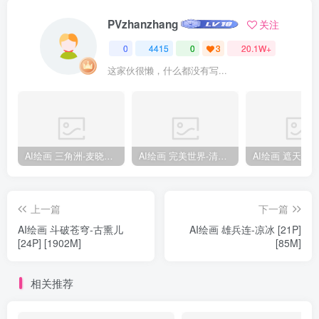
PVzhanzhang
关注
0
4415
0
3
20.1W+
这家伙很懒，什么都没有写...
AI绘画 三角洲-麦晓雯 [15P] [57M]
AI绘画 完美世界-清漪 [86P] [1173M]
上一篇
下一篇
AI绘画 斗破苍穹-古熏儿
AI绘画 雄兵连-凉冰 [21P]
[24P] [1902M]
[85M]
相关推荐