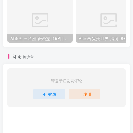
AI绘画 三角洲-麦晓雯 [15P] [57M]
AI绘画 完美
评论
抢沙发
请登录后发表评论
登录
注册