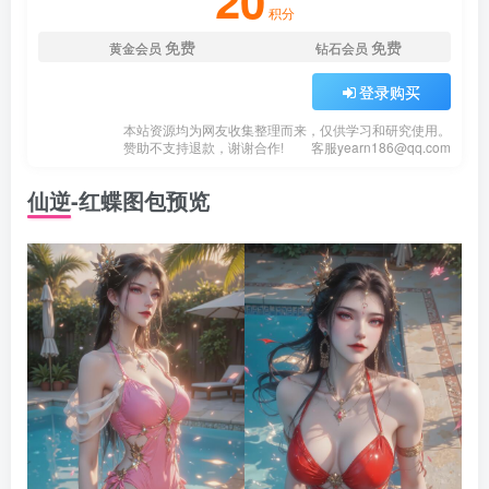
20
积分
免费
免费
黄金会员
钻石会员
登录购买
本站资源均为网友收集整理而来，仅供学习和研究使用。
赞助不支持退款，谢谢合作!
客服
yearn186@qq.com
仙逆-红蝶图包预览