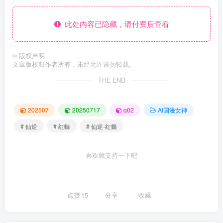
此处内容已隐藏，请付费后查看
©
版权声明
文章版权归作者所有，未经允许请勿转载。
THE END
202507
20250717
q02
AI国漫女神
# 仙逆
# 红蝶
# 仙逆-红蝶
喜欢就支持一下吧
点赞
15
分享
收藏