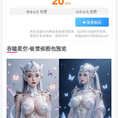
20
积分
免费
免费
黄金会员
钻石会员
登录购买
本站资源均为网友收集整理而来，仅供学习和研究使用。
赞助不支持退款，谢谢合作!
客服
yearn186@qq.com
吞噬星空-银雪侯图包预览