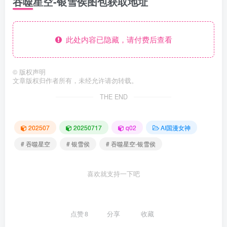
吞噬星空-银雪侯图包获取地址
此处内容已隐藏，请付费后查看
©
版权声明
文章版权归作者所有，未经允许请勿转载。
THE END
202507
20250717
q02
AI国漫女神
# 吞噬星空
# 银雪侯
# 吞噬星空-银雪侯
喜欢就支持一下吧
点赞
8
分享
收藏