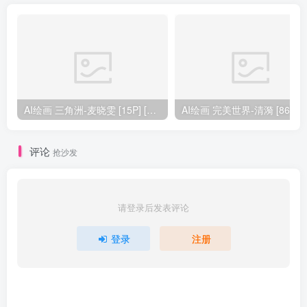
AI绘画 三角洲-麦晓雯 [15P] [57M]
AI绘画 完美
评论
抢沙发
请登录后发表评论
登录
注册