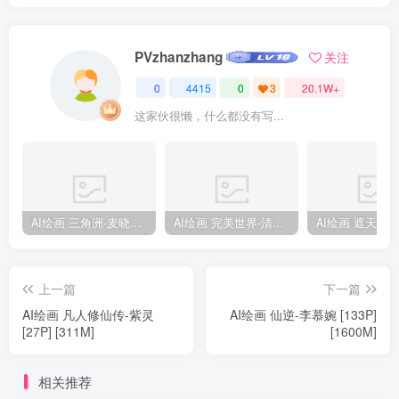
PVzhanzhang
关注
0
4415
0
3
20.1W+
这家伙很懒，什么都没有写...
AI绘画 三角洲-麦晓雯 [15P] [57M]
AI绘画 完美世界-清漪 [86P] [1173M]
上一篇
下一篇
AI绘画 凡人修仙传-紫灵
AI绘画 仙逆-李慕婉 [133P]
[27P] [311M]
[1600M]
相关推荐