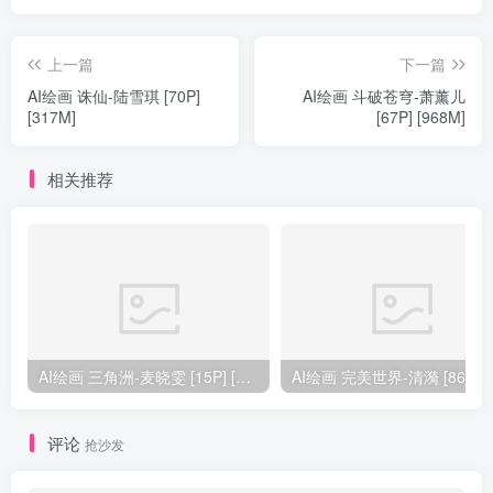
上一篇
下一篇
AI绘画 诛仙-陆雪琪 [70P]
AI绘画 斗破苍穹-萧薰儿
[317M]
[67P] [968M]
相关推荐
AI绘画 三角洲-麦晓雯 [15P] [57M]
AI绘画 完美
评论
抢沙发