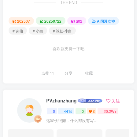
THE END
202507
20250722
q02
AI国漫女神
# 诛仙
# 小白
# 诛仙-小白
喜欢就支持一下吧
点赞
11
分享
收藏
PVzhanzhang
关注
0
4415
0
3
20.2W+
这家伙很懒，什么都没有写...