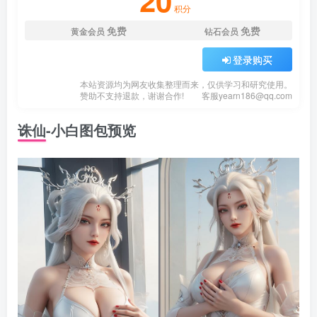
20
积分
免费
免费
黄金会员
钻石会员
登录购买
本站资源均为网友收集整理而来，仅供学习和研究使用。
赞助不支持退款，谢谢合作!
客服
yearn186@qq.com
诛仙-小白图包预览