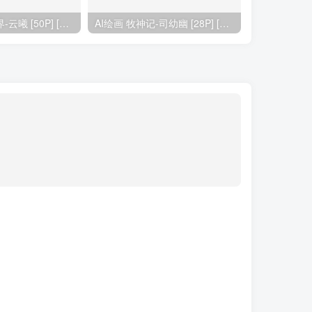
AI绘画 完美世界-云曦 [50P] [258M]
AI绘画 牧神记-司幼幽 [28P] [204M]