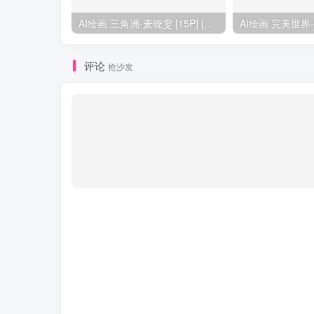
AI绘画 三角洲-麦晓雯 [15P] [57M]
评论
抢沙发