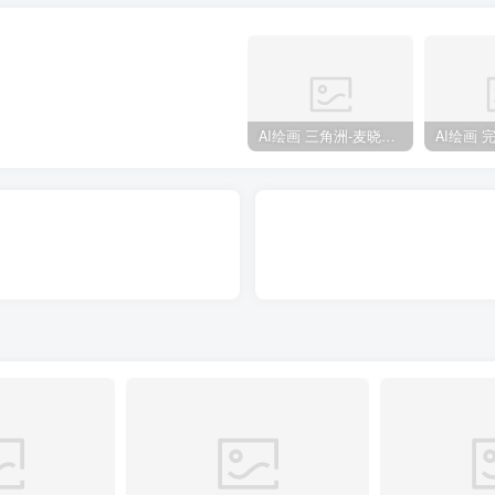
AI绘画 三角洲-麦晓雯 [15P] [57M]