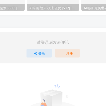
AI绘画 完美世界-清漪 [86P] [1173M]
AI绘画 遮天-天玄圣女 [50P] [326M]
请登录后发表评论
登录
注册