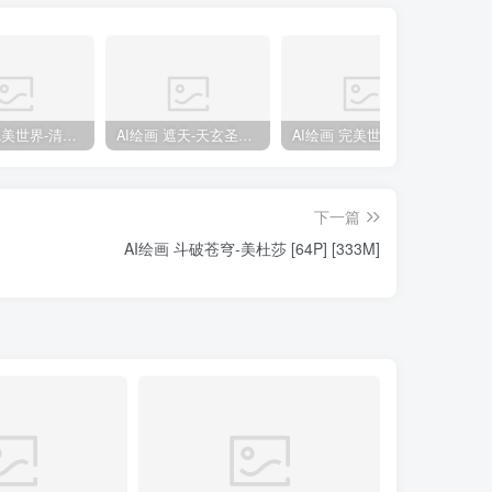
AI绘画 完美世界-清漪 [86P] [1173M]
AI绘画 遮天-天玄圣女 [50P] [326M]
AI绘画 完美世界-云曦 [50P] [258M]
下一篇
AI绘画 斗破苍穹-美杜莎 [64P] [333M]