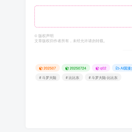
©
版权声明
文章版权归作者所有，未经允许请勿转载。
202507
20250724
q02
AI国
# 斗罗大陆
# 比比东
# 斗罗大陆-比比东