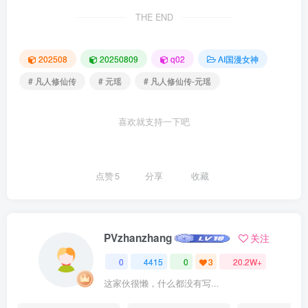
THE END
202508
20250809
q02
AI国漫女神
# 凡人修仙传
# 元瑶
# 凡人修仙传-元瑶
喜欢就支持一下吧
点赞
5
分享
收藏
PVzhanzhang
关注
0
4415
0
3
20.2W+
这家伙很懒，什么都没有写...