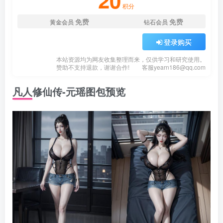
20
积分
免费
免费
黄金会员
钻石会员
登录购买
本站资源均为网友收集整理而来，仅供学习和研究使用。
赞助不支持退款，谢谢合作!
客服
yearn186@qq.com
凡人修仙传-元瑶图包预览