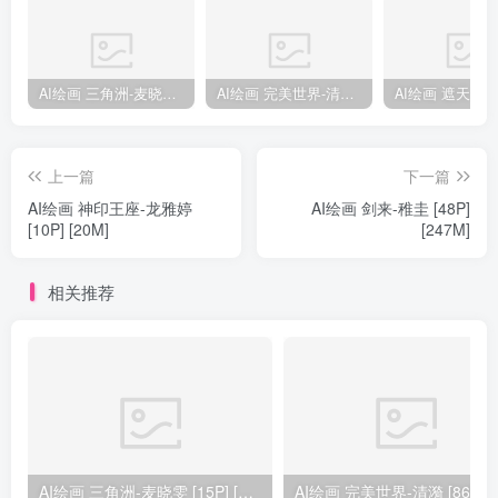
AI绘画 三角洲-麦晓雯 [15P] [57M]
AI绘画 完美世界-清漪 [86P] [1173M]
上一篇
下一篇
AI绘画 神印王座-龙雅婷
AI绘画 剑来-稚圭 [48P]
[10P] [20M]
[247M]
相关推荐
AI绘画 三角洲-麦晓雯 [15P] [57M]
AI绘画 完美