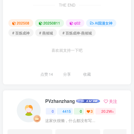
THE END
202508
20250811
q02
AI国漫女神
# 百炼成神
# 燕倾城
# 百炼成神-燕倾城
喜欢就支持一下吧
点赞
14
分享
收藏
PVzhanzhang
关注
0
4415
0
3
20.2W+
这家伙很懒，什么都没有写...