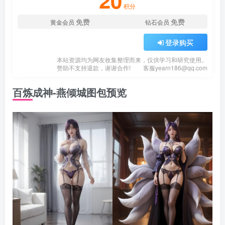
20
积分
免费
免费
黄金会员
钻石会员
登录购买
本站资源均为网友收集整理而来，仅供学习和研究使用。
赞助不支持退款，谢谢合作!
客服
yearn186@qq.com
百炼成神-燕倾城图包预览