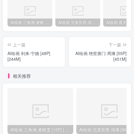
AI绘画 三角洲-麦晓雯 [15P] [57M]
AI绘画 完美世界-清漪 [86P] [1173M]
上一篇
下一篇
AI绘画 剑来-宁姚 [48P]
AI绘画 绝世唐门-周漪 [55P]
[244M]
[451M]
相关推荐
AI绘画 三角洲-麦晓雯 [15P] [57M]
AI绘画 完美