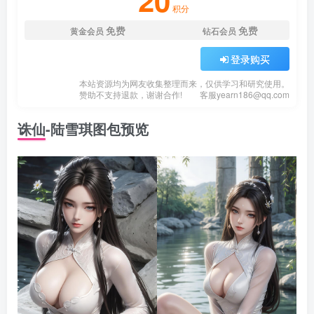
20
积分
免费
免费
黄金会员
钻石会员
登录购买
本站资源均为网友收集整理而来，仅供学习和研究使用。
赞助不支持退款，谢谢合作!
客服
yearn186@qq.com
诛仙-陆雪琪图包预览