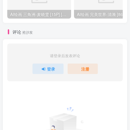
AI绘画 三角洲-麦晓雯 [15P] [57M]
AI绘画 完美
评论
抢沙发
请登录后发表评论
登录
注册