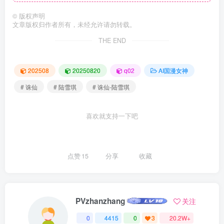
©
版权声明
文章版权归作者所有，未经允许请勿转载。
THE END
202508
20250820
q02
AI国漫女神
# 诛仙
# 陆雪琪
# 诛仙-陆雪琪
喜欢就支持一下吧
点赞
15
分享
收藏
PVzhanzhang
关注
0
4415
0
3
20.2W+