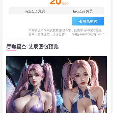
20
积分
免费
免费
黄金会员
钻石会员
登录购买
本站资源均为网友收集整理而来，仅供学习和研究使用。
赞助不支持退款，谢谢合作!
客服
yearn186@qq.com
吞噬星空-艾辰图包预览