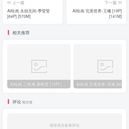
上一篇
下一篇
AI绘画 永劫无间-季莹莹
AI绘画 完美世界-王曦 [19P]
[64P] [570M]
[141M]
相关推荐
AI绘画 三角洲-麦晓雯 [15P] [57M]
AI绘画 完美
评论
抢沙发
请登录后发表评论