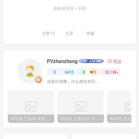
喜欢就支持一下吧
点赞
12
分享
收藏
PVzhanzhang
关注
0
4415
0
3
20.1W+
这家伙很懒，什么都没有写...
AI绘画 三角洲-麦晓雯 [15P] [57M]
AI绘画 完美世界-清漪 [86P] [1173M]