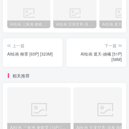
AI绘画 三角洲-麦晓雯 [15P] [57M]
AI绘画 完美世界-清漪 [86P] [1173M]
上一篇
下一篇
AI绘画 柳霏 [65P] [323M]
AI绘画 遮天-姚曦 [51P]
[58M]
相关推荐
AI绘画 三角洲-麦晓雯 [15P] [57M]
AI绘画 完美