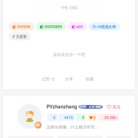
THE END
202508
20250829
q02
AI国漫女神
# 玉婆婆
喜欢就支持一下吧
点赞
12
分享
收藏
PVzhanzhang
关注
0
4415
0
3
20.2W+
这家伙很懒，什么都没有写...