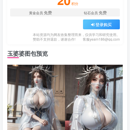
20
积分
免费
免费
黄金会员
钻石会员
登录购买
本站资源均为网友收集整理而来，仅供学习和研究使用。
赞助不支持退款，谢谢合作!
客服
yearn186@qq.com
玉婆婆图包预览