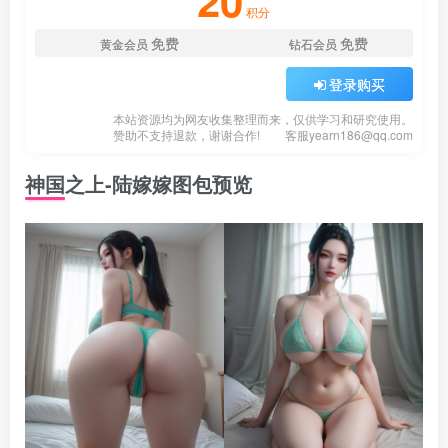
20
积分
免费
免费
黄金会员
钻石会员
登录购买
本站资源均为网友收集整理而来，仅供学习和研究使用。
赞助不支持退款，谢谢合作!
客服
yearn186@qq.com
神国之上-陆嫁嫁图包预览