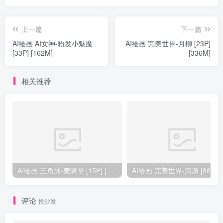
上一篇
下一篇
AI绘画 AI女神-粉发小魅魔
AI绘画 完美世界-月柳 [23P]
[33P] [162M]
[336M]
相关推荐
AI绘画 三角洲-麦晓雯 [15P] [57M]
AI绘画 完美
评论
抢沙发