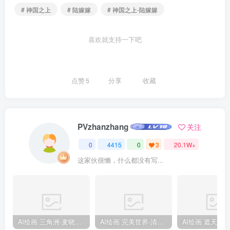
# 神国之上
# 陆嫁嫁
# 神国之上-陆嫁嫁
喜欢就支持一下吧
点赞
5
分享
收藏
PVzhanzhang
关注
0
4415
0
3
20.1W+
这家伙很懒，什么都没有写...
AI绘画 三角洲-麦晓雯 [15P] [57M]
AI绘画 完美世界-清漪 [86P] [1173M]