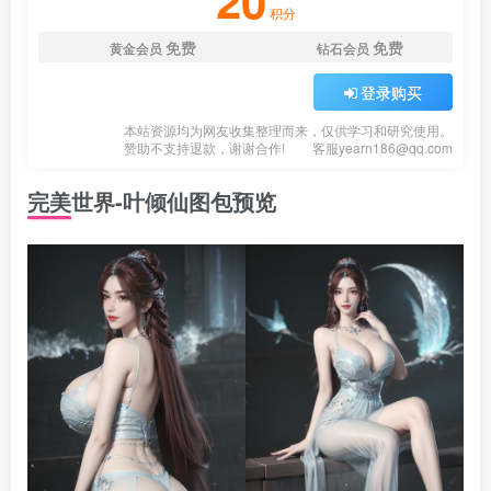
20
积分
免费
免费
黄金会员
钻石会员
登录购买
本站资源均为网友收集整理而来，仅供学习和研究使用。
赞助不支持退款，谢谢合作!
客服
yearn186@qq.com
完美世界-叶倾仙图包预览