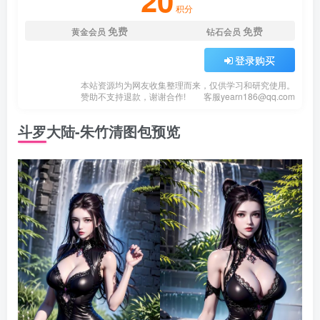
20
积分
免费
免费
黄金会员
钻石会员
登录购买
本站资源均为网友收集整理而来，仅供学习和研究使用。
赞助不支持退款，谢谢合作!
客服
yearn186@qq.com
斗罗大陆-朱竹清图包预览