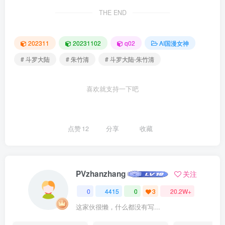
THE END
202311
20231102
q02
AI国漫女神
# 斗罗大陆
# 朱竹清
# 斗罗大陆-朱竹清
喜欢就支持一下吧
点赞
12
分享
收藏
PVzhanzhang
关注
0
4415
0
3
20.2W+
这家伙很懒，什么都没有写...