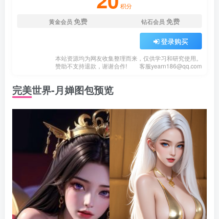
20
积分
免费
免费
黄金会员
钻石会员
登录购买
本站资源均为网友收集整理而来，仅供学习和研究使用。
赞助不支持退款，谢谢合作!
客服
yearn186@qq.com
完美世界-月婵图包预览