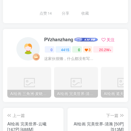
点赞
14
分享
收藏
PVzhanzhang
关注
0
4415
0
3
20.2W+
这家伙很懒，什么都没有写...
AI绘画 三角洲-麦晓雯 [15P] [57M]
AI绘画 完美世界-清漪 [86P] [1173M]
上一篇
下一篇
AI绘画 完美世界-云曦
AI绘画 完美世界-清漪 [50P]
[167P] [688M]
[513M]