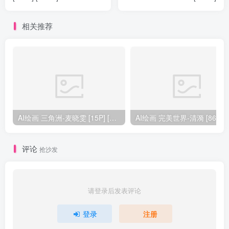
相关推荐
AI绘画 三角洲-麦晓雯 [15P] [57M]
AI绘画 完美
评论
抢沙发
请登录后发表评论
登录
注册