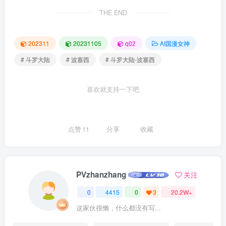
THE END
202311
20231105
q02
AI国漫女神
# 斗罗大陆
# 波塞西
# 斗罗大陆-波塞西
喜欢就支持一下吧
点赞
11
分享
收藏
PVzhanzhang
关注
0
4415
0
3
20.2W+
这家伙很懒，什么都没有写...