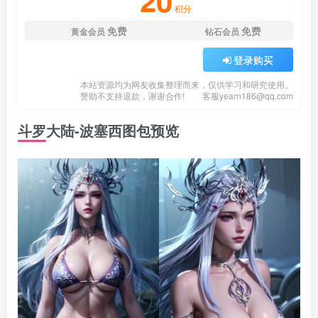
20
积分
免费
免费
黄金会员
钻石会员
登录购买
本站资源均为网友收集整理而来，仅供学习和研究使用。
赞助不支持退款，谢谢合作!
客服
yearn186@qq.com
斗罗大陆-波塞西图包预览