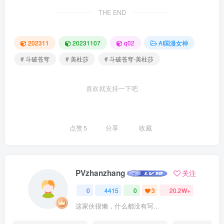
THE END
202311
20231107
q02
AI国漫女神
# 斗破苍穹
# 美杜莎
# 斗破苍穹-美杜莎
喜欢就支持一下吧
点赞
5
分享
收藏
PVzhanzhang
关注
0
4415
0
3
20.2W+
这家伙很懒，什么都没有写...