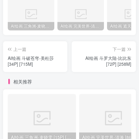
AI绘画 三角洲-麦晓雯 [15P] [57M]
AI绘画 完美世界-清漪 [86P] [1173M]
上一篇
下一篇
AI绘画 斗破苍穹-美杜莎
AI绘画 斗罗大陆-比比东
[34P] [715M]
[72P] [258M]
相关推荐
AI绘画 三角洲-麦晓雯 [15P] [57M]
AI绘画 完美