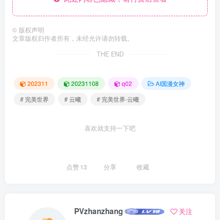
©
版权声明
文章版权归作者所有，未经允许请勿转载。
THE END
202311
20231108
q02
AI国漫女神
# 完美世界
# 云曦
# 完美世界-云曦
喜欢就支持一下吧
点赞
13
分享
收藏
PVzhanzhang
关注