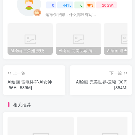
0
4415
0
3
20.2W+
这家伙很懒，什么都没有写...
AI绘画 三角洲-麦晓雯 [15P] [57M]
AI绘画 完美世界-清漪 [86P] [1173M]
上一篇
下一篇
AI绘画 雷电将军-AI女神
AI绘画 完美世界-云曦 [90P]
[56P] [539M]
[354M]
相关推荐