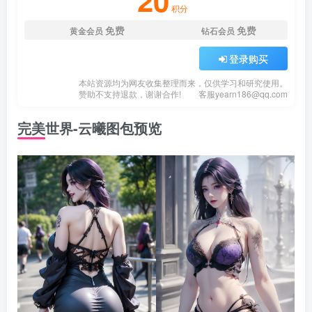
20
积分
免费
免费
黄金会员
钻石会员
登录购买
本站资源均为网友收集整理而来，仅供学习和研究使用。
赞助不支持退款，谢谢合作!
客服
yearn186@qq.com
完美世界-云曦图包预览