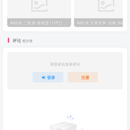
AI绘画 三角洲-麦晓雯 [15P] [57M]
AI绘画 完美
评论
抢沙发
请登录后发表评论
登录
注册