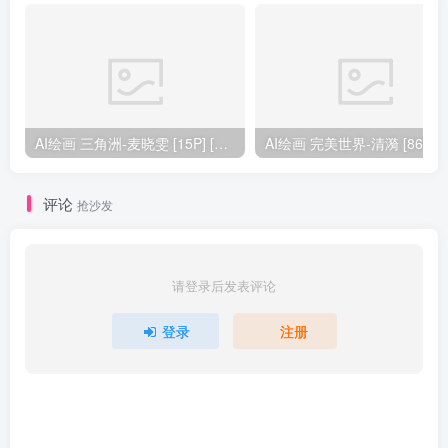
AI绘画 三角洲-麦晓雯 [15P] [57M]
AI绘画 完美
评论
抢沙发
请登录后发表评论
登录
注册