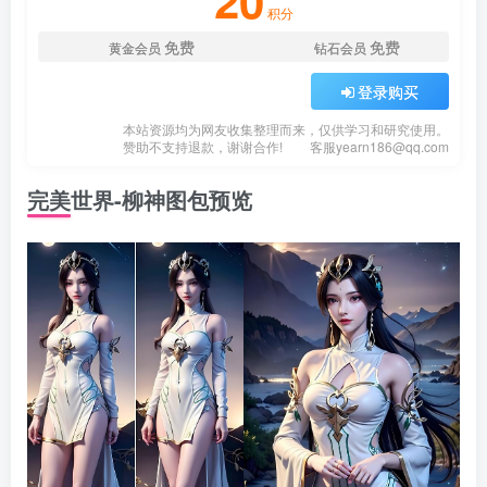
20
积分
免费
免费
黄金会员
钻石会员
登录购买
本站资源均为网友收集整理而来，仅供学习和研究使用。
赞助不支持退款，谢谢合作!
客服
yearn186@qq.com
完美世界-柳神图包预览