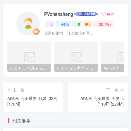
PVzhanzhang
关注
0
4415
0
3
20.1W+
这家伙很懒，什么都没有写...
AI绘画 三角洲-麦晓雯 [15P] [57M]
AI绘画 完美世界-清漪 [86P] [1173M]
上一篇
下一篇
AI绘画 完美世界-月婵 [33P]
AI绘画 完美世界-火灵儿
[170M]
[110P] [229M]
相关推荐