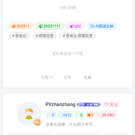
THE END
202311
20231111
q02
AI国漫女神
# 君有云
# 即墨花雪
# 君有云-即墨花雪
喜欢就支持一下吧
点赞
11
分享
收藏
PVzhanzhang
关注
0
4415
0
3
20.1W+
这家伙很懒，什么都没有写...