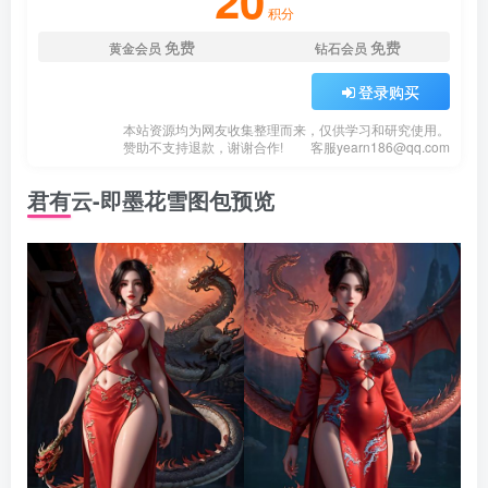
20
积分
免费
免费
黄金会员
钻石会员
登录购买
本站资源均为网友收集整理而来，仅供学习和研究使用。
赞助不支持退款，谢谢合作!
客服
yearn186@qq.com
君有云-即墨花雪图包预览