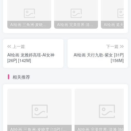
AI绘画 三角洲-麦晓雯 [15P] [57M]
AI绘画 完美世界-清漪 [86P] [1173M]
上一篇
下一篇
AI绘画 龙雅婷高瑶-AI女神
AI绘画 天行九歌-紫女 [31P]
[26P] [142M]
[156M]
相关推荐
AI绘画 三角洲-麦晓雯 [15P] [57M]
AI绘画 完美