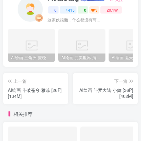
0
4415
0
3
20.1W+
这家伙很懒，什么都没有写...
AI绘画 三角洲-麦晓雯 [15P] [57M]
AI绘画 完美世界-清漪 [86P] [1173M]
上一篇
下一篇
AI绘画 斗破苍穹-雅菲 [26P]
AI绘画 斗罗大陆-小舞 [36P]
[134M]
[402M]
相关推荐