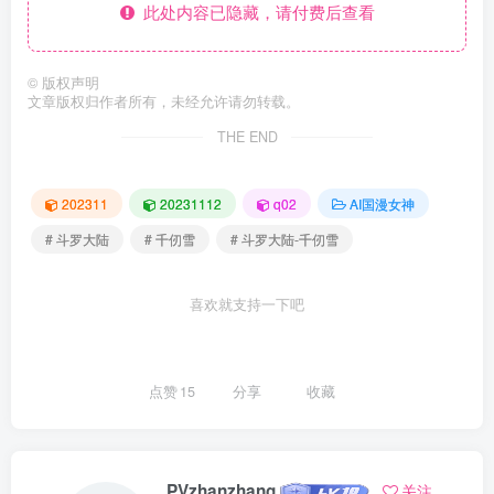
此处内容已隐藏，请付费后查看
©
版权声明
文章版权归作者所有，未经允许请勿转载。
THE END
202311
20231112
q02
AI国漫女神
# 斗罗大陆
# 千仞雪
# 斗罗大陆-千仞雪
喜欢就支持一下吧
点赞
15
分享
收藏
PVzhanzhang
关注