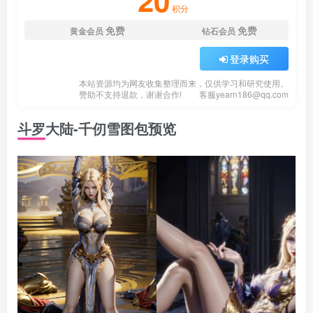
20
积分
免费
免费
黄金会员
钻石会员
登录购买
本站资源均为网友收集整理而来，仅供学习和研究使用。
赞助不支持退款，谢谢合作!
客服
yearn186@qq.com
斗罗大陆-千仞雪图包预览