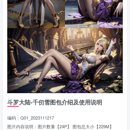
斗罗大陆-千仞雪图包介绍及使用说明
编码：Q01_2023111217
图片内容说明：图片数量【24P】 图包总大小【229M】