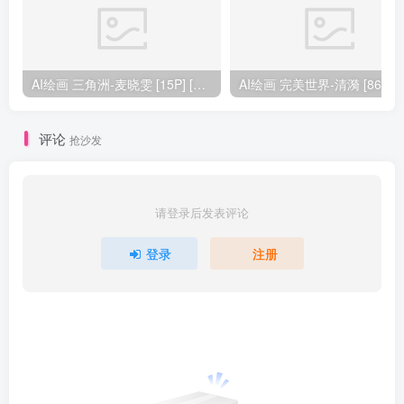
AI绘画 三角洲-麦晓雯 [15P] [57M]
AI绘画 完美
评论
抢沙发
请登录后发表评论
登录
注册