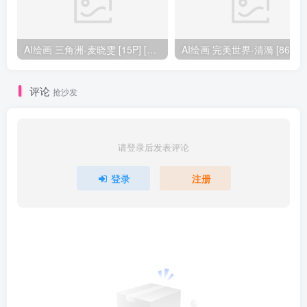
AI绘画 三角洲-麦晓雯 [15P] [57M]
AI绘画 完美
评论
抢沙发
请登录后发表评论
登录
注册