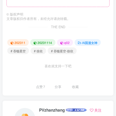
©
版权声明
文章版权归作者所有，未经允许请勿转载。
THE END
202311
20231114
q02
AI国漫女神
# 吞噬星空
# 徐欣
# 吞噬星空-徐欣
喜欢就支持一下吧
点赞
7
分享
收藏
PVzhanzhang
关注