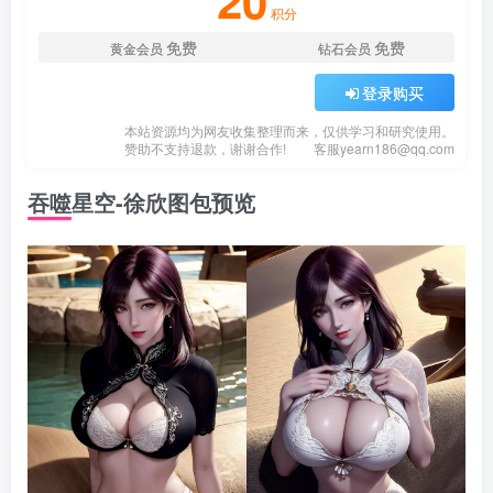
20
积分
免费
免费
黄金会员
钻石会员
登录购买
本站资源均为网友收集整理而来，仅供学习和研究使用。
赞助不支持退款，谢谢合作!
客服
yearn186@qq.com
吞噬星空-徐欣图包预览