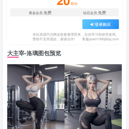
20
积分
免费
免费
黄金会员
钻石会员
登录购买
本站资源均为网友收集整理而来，仅供学习和研究使用。
赞助不支持退款，谢谢合作!
客服
yearn186@qq.com
大主宰-洛璃图包预览