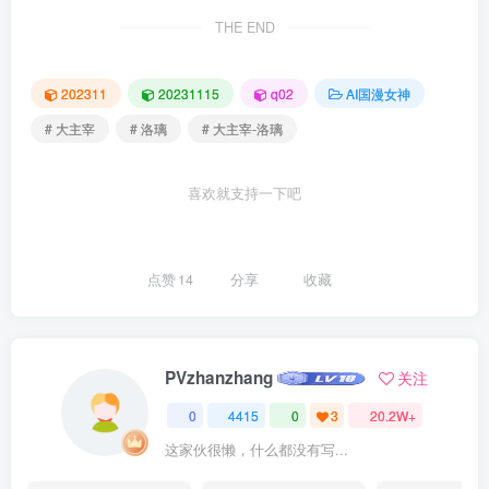
THE END
202311
20231115
q02
AI国漫女神
# 大主宰
# 洛璃
# 大主宰-洛璃
喜欢就支持一下吧
点赞
14
分享
收藏
PVzhanzhang
关注
0
4415
0
3
20.2W+
这家伙很懒，什么都没有写...