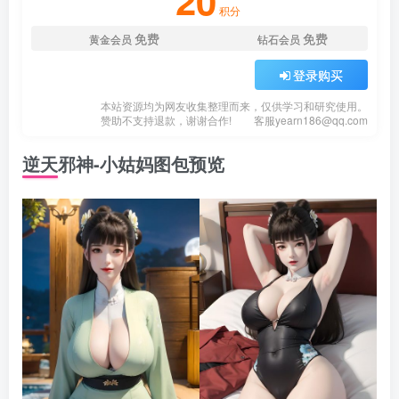
20
积分
免费
免费
黄金会员
钻石会员
登录购买
本站资源均为网友收集整理而来，仅供学习和研究使用。
赞助不支持退款，谢谢合作!
客服
yearn186@qq.com
逆天邪神-小姑妈图包预览