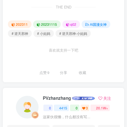
THE END
202311
20231115
q02
AI国漫女神
# 逆天邪神
# 小姑妈
# 逆天邪神-小姑妈
喜欢就支持一下吧
点赞
9
分享
收藏
PVzhanzhang
关注
0
4415
0
3
20.1W+
这家伙很懒，什么都没有写...