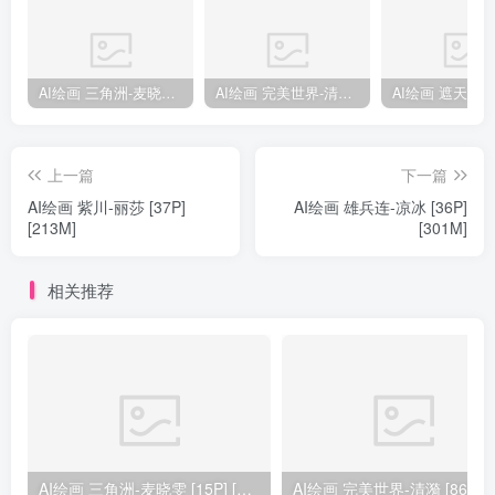
AI绘画 三角洲-麦晓雯 [15P] [57M]
AI绘画 完美世界-清漪 [86P] [1173M]
上一篇
下一篇
AI绘画 紫川-丽莎 [37P]
AI绘画 雄兵连-凉冰 [36P]
[213M]
[301M]
相关推荐
AI绘画 三角洲-麦晓雯 [15P] [57M]
AI绘画 完美