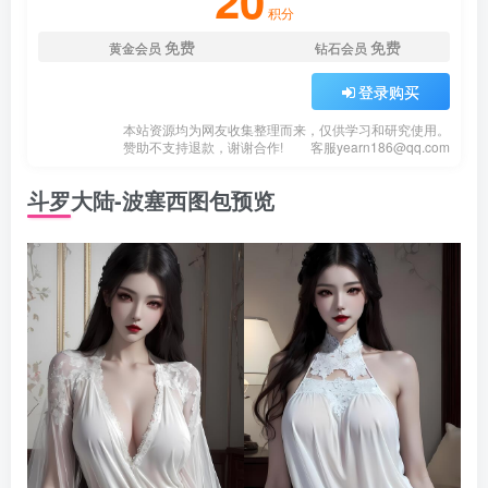
20
积分
免费
免费
黄金会员
钻石会员
登录购买
本站资源均为网友收集整理而来，仅供学习和研究使用。
赞助不支持退款，谢谢合作!
客服
yearn186@qq.com
斗罗大陆-波塞西图包预览