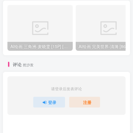
AI绘画 三角洲-麦晓雯 [15P] [57M]
AI绘画 完美
评论
抢沙发
请登录后发表评论
登录
注册