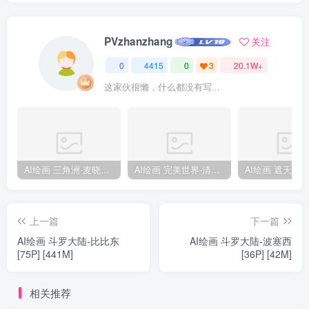
PVzhanzhang
关注
0
4415
0
3
20.1W+
这家伙很懒，什么都没有写...
AI绘画 三角洲-麦晓雯 [15P] [57M]
AI绘画 完美世界-清漪 [86P] [1173M]
上一篇
下一篇
AI绘画 斗罗大陆-比比东
AI绘画 斗罗大陆-波塞西
[75P] [441M]
[36P] [42M]
相关推荐