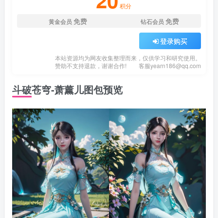
20
积分
免费
免费
黄金会员
钻石会员
登录购买
本站资源均为网友收集整理而来，仅供学习和研究使用。
赞助不支持退款，谢谢合作!
客服
yearn186@qq.com
斗破苍穹-萧薰儿图包预览