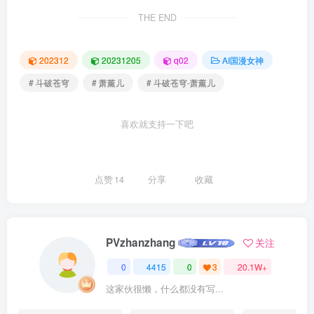
THE END
202312
20231205
q02
AI国漫女神
# 斗破苍穹
# 萧薰儿
# 斗破苍穹-萧薰儿
喜欢就支持一下吧
点赞
14
分享
收藏
PVzhanzhang
关注
0
4415
0
3
20.1W+
这家伙很懒，什么都没有写...