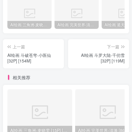
AI绘画 三角洲-麦晓雯 [15P] [57M]
AI绘画 完美世界-清漪 [86P] [1173M]
上一篇
下一篇
AI绘画 斗破苍穹-小医仙
AI绘画 斗罗大陆-千仞雪
[32P] [154M]
[32P] [119M]
相关推荐
AI绘画 三角洲-麦晓雯 [15P] [57M]
AI绘画 完美