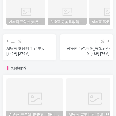
AI绘画 三角洲-麦晓雯 [15P] [57M]
AI绘画 完美世界-清漪 [86P] [1173M]
上一篇
下一篇
AI绘画 秦时明月-胡美人
AI绘画 白色制服_连体衣少
[140P] [279M]
女 [48P] [76M]
相关推荐
AI绘画 三角洲-麦晓雯 [15P] [57M]
AI绘画 完美