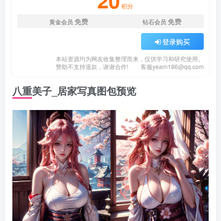
20
积分
免费
免费
黄金会员
钻石会员
登录购买
本站资源均为网友收集整理而来，仅供学习和研究使用。
赞助不支持退款，谢谢合作!
客服
yearn186@qq.com
八重美子_居家写真图包预览