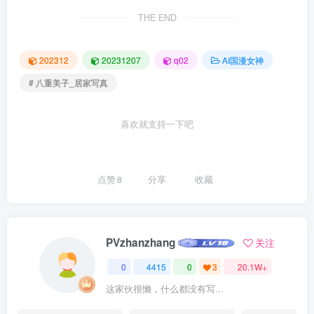
THE END
202312
20231207
q02
AI国漫女神
# 八重美子_居家写真
喜欢就支持一下吧
点赞
8
分享
收藏
PVzhanzhang
关注
0
4415
0
3
20.1W+
这家伙很懒，什么都没有写...