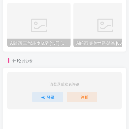
AI绘画 三角洲-麦晓雯 [15P] [57M]
AI绘画 完美
评论
抢沙发
请登录后发表评论
登录
注册