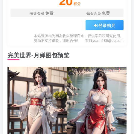
20
积分
免费
免费
黄金会员
钻石会员
登录购买
本站资源均为网友收集整理而来，仅供学习和研究使用。
赞助不支持退款，谢谢合作!
客服
yearn186@qq.com
完美世界-月婵图包预览