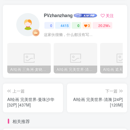
PVzhanzhang
关注
0
4415
0
3
20.2W+
这家伙很懒，什么都没有写...
AI绘画 三角洲-麦晓雯 [15P] [57M]
AI绘画 完美世界-清漪 [86P] [1173M]
上一篇
下一篇
AI绘画 完美世界-曼珠沙华
AI绘画 完美世界-清漪 [24P]
[32P] [437M]
[120M]
相关推荐