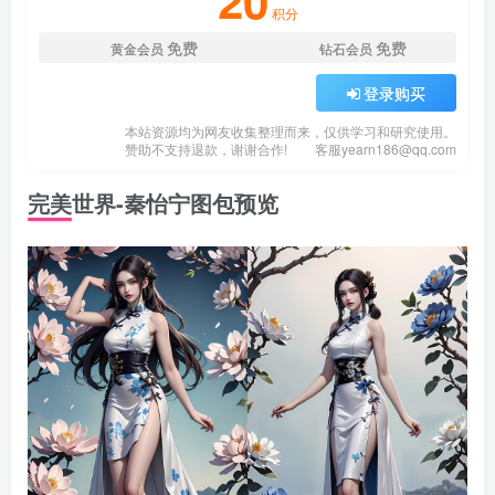
20
积分
免费
免费
黄金会员
钻石会员
登录购买
本站资源均为网友收集整理而来，仅供学习和研究使用。
赞助不支持退款，谢谢合作!
客服
yearn186@qq.com
完美世界-秦怡宁图包预览