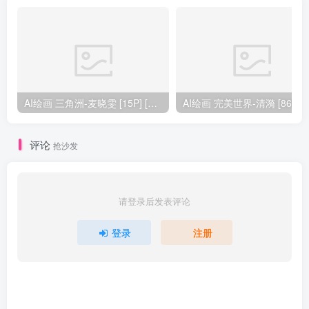
AI绘画 三角洲-麦晓雯 [15P] [57M]
AI绘画 完美
评论
抢沙发
请登录后发表评论
登录
注册