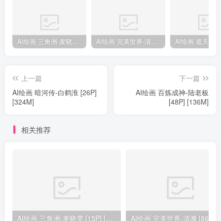
AI绘画 三角洲-麦晓雯 [15P] [57M]
AI绘画 完美世界-清漪 [86P] [1173M]
上一篇
下一篇
AI绘画 暗河传-白鹤淮 [26P]
AI绘画 百炼成神-陆老板
[324M]
[48P] [136M]
相关推荐
AI绘画 三角洲-麦晓雯 [15P] [57M]
AI绘画 完美