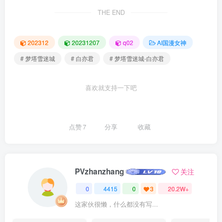
THE END
202312
20231207
q02
AI国漫女神
# 梦塔雪迷城
# 白亦君
# 梦塔雪迷城-白亦君
喜欢就支持一下吧
点赞
7
分享
收藏
PVzhanzhang
关注
0
4415
0
3
20.2W+
这家伙很懒，什么都没有写...