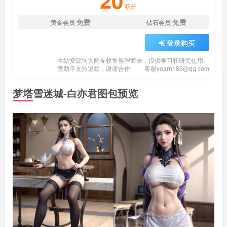
20
积分
免费
免费
黄金会员
钻石会员
登录购买
本站资源均为网友收集整理而来，仅供学习和研究使用。
赞助不支持退款，谢谢合作!
客服
yearn186@qq.com
梦塔雪迷城-白亦君图包预览