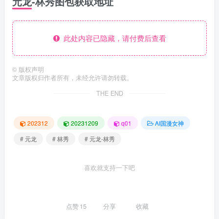
元龙-林秀图包获取地址
此处内容已隐藏，请付费后查看
©
版权声明
文章版权归作者所有，未经允许请勿转载。
THE END
202312
20231209
q01
AI国漫女神
# 元龙
# 林秀
# 元龙-林秀
喜欢就支持一下吧
点赞
15
分享
收藏