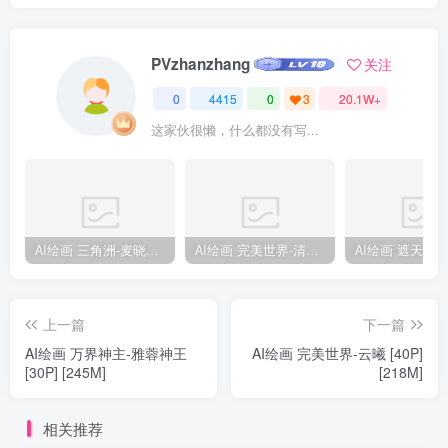
PVzhanzhang
关注
0
4415
0
3
20.1W+
这家伙很懒，什么都没有写...
AI绘画 三角洲-麦晓雯 [15P] [57M]
AI绘画 完美世界-清漪 [86P] [1173M]
上一篇
下一篇
AI绘画 万界神主-雅蓉神王
AI绘画 完美世界-云曦 [40P]
[30P] [245M]
[218M]
相关推荐