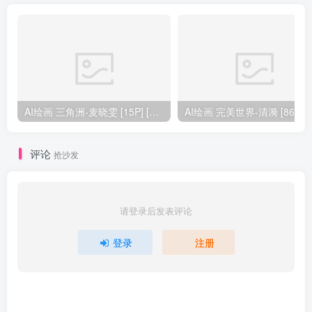
AI绘画 三角洲-麦晓雯 [15P] [57M]
AI绘画 完美
评论
抢沙发
请登录后发表评论
登录
注册