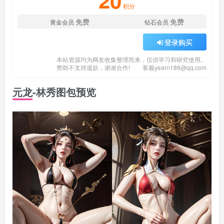
20
积分
免费
免费
黄金会员
钻石会员
登录购买
本站资源均为网友收集整理而来，仅供学习和研究使用。
赞助不支持退款，谢谢合作!
客服
yearn186@qq.com
元龙-林秀图包预览