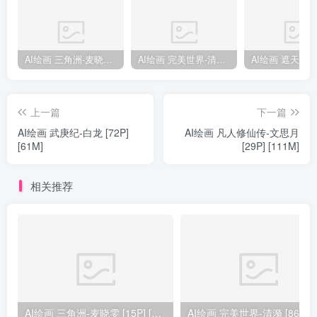
AI绘画 三角洲-麦晓雯 [15P] [57M]
AI绘画 完美世界-清漪 [86P] [1173M]
上一篇
下一篇
AI绘画 武庚纪-白龙 [72P]
AI绘画 凡人修仙传-文思月
[61M]
[29P] [111M]
相关推荐
AI绘画 三角洲-麦晓雯 [15P] [57M]
AI绘画 完美