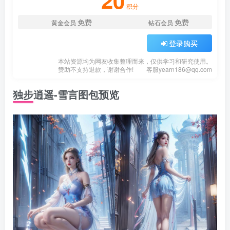
20
积分
免费
免费
黄金会员
钻石会员
登录购买
本站资源均为网友收集整理而来，仅供学习和研究使用。
赞助不支持退款，谢谢合作!
客服
yearn186@qq.com
独步逍遥-雪言图包预览