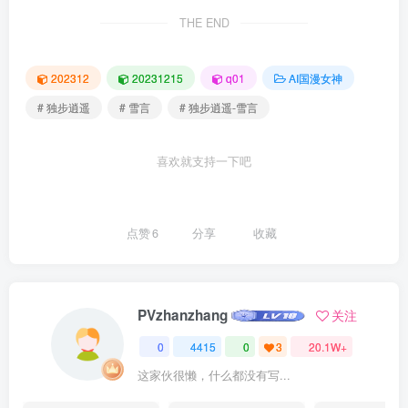
THE END
202312
20231215
q01
AI国漫女神
# 独步逍遥
# 雪言
# 独步逍遥-雪言
喜欢就支持一下吧
点赞
6
分享
收藏
PVzhanzhang
关注
0
4415
0
3
20.1W+
这家伙很懒，什么都没有写...