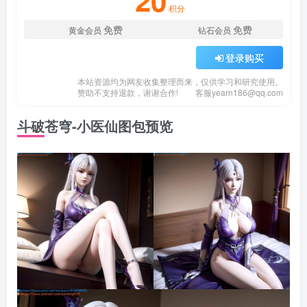
20
积分
免费
免费
黄金会员
钻石会员
登录购买
本站资源均为网友收集整理而来，仅供学习和研究使用。
赞助不支持退款，谢谢合作!
客服
yearn186@qq.com
斗破苍穹-小医仙图包预览