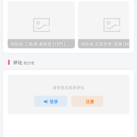
AI绘画 三角洲-麦晓雯 [15P] [57M]
AI绘画 完美
评论
抢沙发
请登录后发表评论
登录
注册