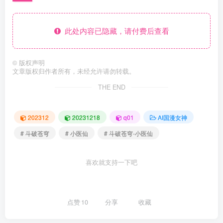
此处内容已隐藏，请付费后查看
©
版权声明
文章版权归作者所有，未经允许请勿转载。
THE END
202312
20231218
q01
AI国漫女神
# 斗破苍穹
# 小医仙
# 斗破苍穹-小医仙
喜欢就支持一下吧
点赞
10
分享
收藏