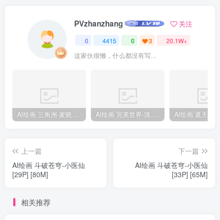
PVzhanzhang
关注
0
4415
0
3
20.1W+
这家伙很懒，什么都没有写...
AI绘画 三角洲-麦晓雯 [15P] [57M]
AI绘画 完美世界-清漪 [86P] [1173M]
上一篇
下一篇
AI绘画 斗破苍穹-小医仙
AI绘画 斗破苍穹-小医仙
[29P] [80M]
[33P] [65M]
相关推荐