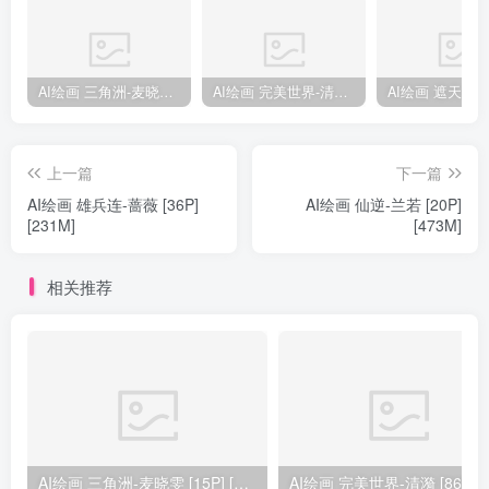
AI绘画 三角洲-麦晓雯 [15P] [57M]
AI绘画 完美世界-清漪 [86P] [1173M]
上一篇
下一篇
AI绘画 雄兵连-蔷薇 [36P]
AI绘画 仙逆-兰若 [20P]
[231M]
[473M]
相关推荐
AI绘画 三角洲-麦晓雯 [15P] [57M]
AI绘画 完美