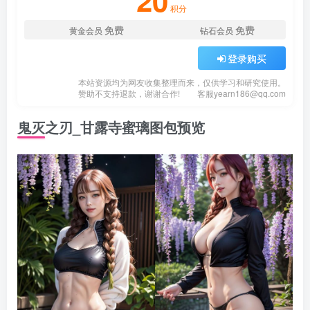
20
积分
免费
免费
黄金会员
钻石会员
登录购买
本站资源均为网友收集整理而来，仅供学习和研究使用。
赞助不支持退款，谢谢合作!
客服
yearn186@qq.com
鬼灭之刃_甘露寺蜜璃图包预览