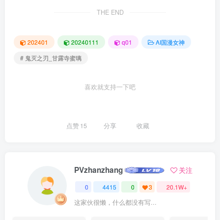
THE END
202401
20240111
q01
AI国漫女神
# 鬼灭之刃_甘露寺蜜璃
喜欢就支持一下吧
点赞
15
分享
收藏
PVzhanzhang
关注
0
4415
0
3
20.1W+
这家伙很懒，什么都没有写...