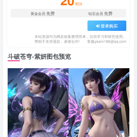
20
积分
免费
免费
黄金会员
钻石会员
登录购买
本站资源均为网友收集整理而来，仅供学习和研究使用。
赞助不支持退款，谢谢合作!
客服
yearn186@qq.com
斗破苍穹-紫妍图包预览