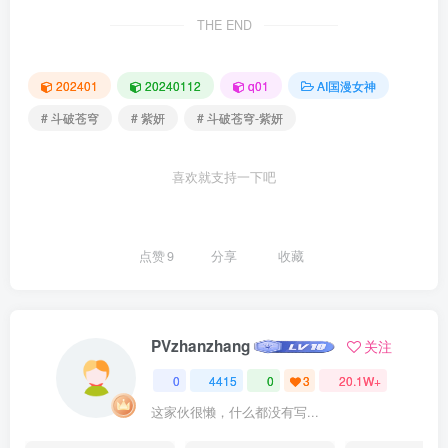
THE END
202401
20240112
q01
AI国漫女神
# 斗破苍穹
# 紫妍
# 斗破苍穹-紫妍
喜欢就支持一下吧
点赞
9
分享
收藏
PVzhanzhang
关注
0
4415
0
3
20.1W+
这家伙很懒，什么都没有写...