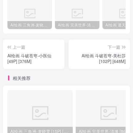
AI绘画 三角洲-麦晓雯 [15P] [57M]
AI绘画 完美世界-清漪 [86P] [1173M]
上一篇
下一篇
AI绘画 斗破苍穹-小医仙
AI绘画 斗破苍穹-美杜莎
[49P] [376M]
[102P] [648M]
相关推荐
AI绘画 三角洲-麦晓雯 [15P] [57M]
AI绘画 完美