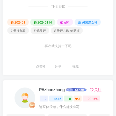
THE END
202401
20240114
q01
AI国漫女神
# 天行九歌
# 焰灵姬
# 天行九歌-焰灵姬
喜欢就支持一下吧
点赞
6
分享
收藏
PVzhanzhang
关注
0
4415
0
3
20.1W+
这家伙很懒，什么都没有写...