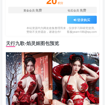
20
积分
免费
免费
黄金会员
钻石会员
登录购买
本站资源均为网友收集整理而来，仅供学习和研究使用。
赞助不支持退款，谢谢合作!
客服
yearn186@qq.com
天行九歌-焰灵姬图包预览