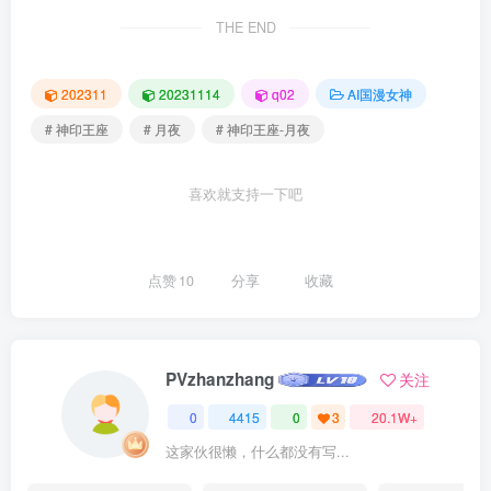
THE END
202311
20231114
q02
AI国漫女神
# 神印王座
# 月夜
# 神印王座-月夜
喜欢就支持一下吧
点赞
10
分享
收藏
PVzhanzhang
关注
0
4415
0
3
20.1W+
这家伙很懒，什么都没有写...