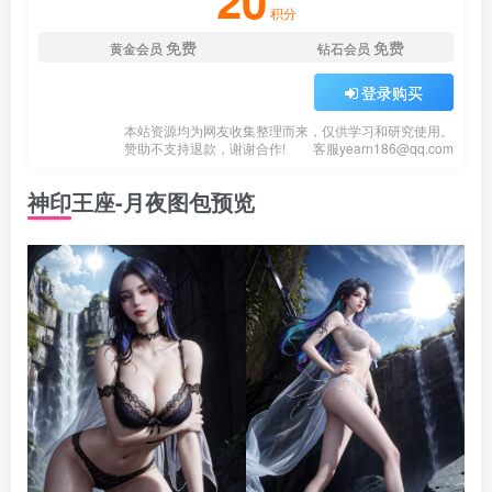
20
积分
免费
免费
黄金会员
钻石会员
登录购买
本站资源均为网友收集整理而来，仅供学习和研究使用。
赞助不支持退款，谢谢合作!
客服
yearn186@qq.com
神印王座-月夜图包预览