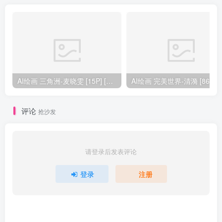
AI绘画 三角洲-麦晓雯 [15P] [57M]
AI绘画 完美
评论
抢沙发
请登录后发表评论
登录
注册