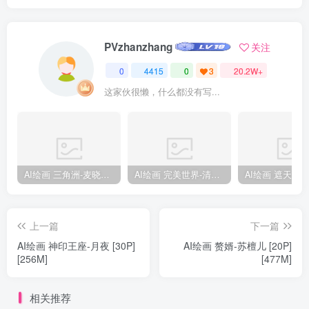
PVzhanzhang
关注
0
4415
0
3
20.2W+
这家伙很懒，什么都没有写...
AI绘画 三角洲-麦晓雯 [15P] [57M]
AI绘画 完美世界-清漪 [86P] [1173M]
上一篇
下一篇
AI绘画 神印王座-月夜 [30P]
AI绘画 赘婿-苏檀儿 [20P]
[256M]
[477M]
相关推荐