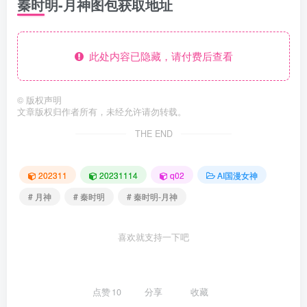
秦时明-月神图包获取地址
此处内容已隐藏，请付费后查看
©
版权声明
文章版权归作者所有，未经允许请勿转载。
THE END
202311
20231114
q02
AI国漫女神
# 月神
# 秦时明
# 秦时明-月神
喜欢就支持一下吧
点赞
10
分享
收藏