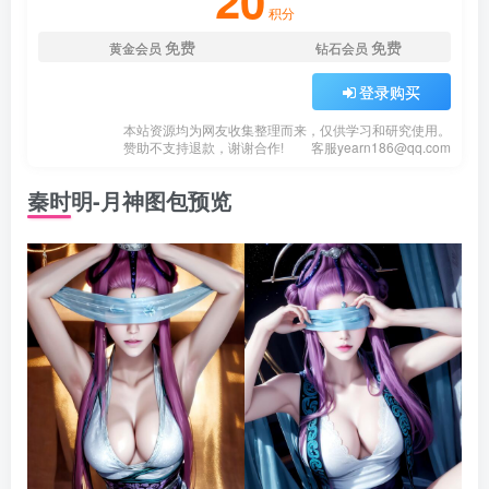
20
积分
免费
免费
黄金会员
钻石会员
登录购买
本站资源均为网友收集整理而来，仅供学习和研究使用。
赞助不支持退款，谢谢合作!
客服
yearn186@qq.com
秦时明-月神图包预览