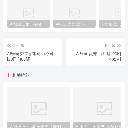
AI绘画 三角洲-麦晓雯 [15P] [57M]
AI绘画 完美世界-清漪 [86P] [1173M]
上一篇
下一篇
AI绘画 梦塔雪迷城-白亦君
AI绘画 灵笼-白月魁 [20P]
[20P] [465M]
[482M]
相关推荐
AI绘画 三角洲-麦晓雯 [15P] [57M]
AI绘画 完美