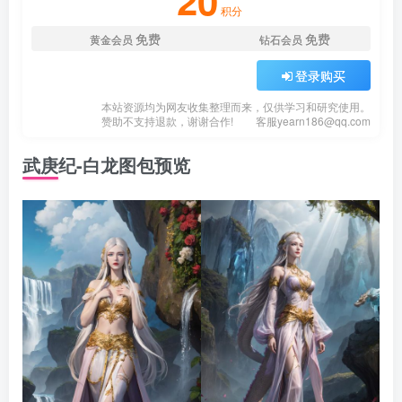
20
积分
免费
免费
黄金会员
钻石会员
登录购买
本站资源均为网友收集整理而来，仅供学习和研究使用。
赞助不支持退款，谢谢合作!
客服
yearn186@qq.com
武庚纪-白龙图包预览