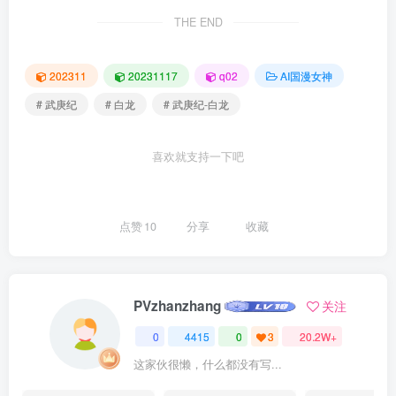
THE END
202311
20231117
q02
AI国漫女神
# 武庚纪
# 白龙
# 武庚纪-白龙
喜欢就支持一下吧
点赞
10
分享
收藏
PVzhanzhang
关注
0
4415
0
3
20.2W+
这家伙很懒，什么都没有写...