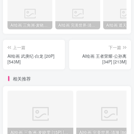
AI绘画 三角洲-麦晓雯 [15P] [57M]
AI绘画 完美世界-清漪 [86P] [1173M]
上一篇
下一篇
AI绘画 武庚纪-白龙 [20P]
AI绘画 王者荣耀-公孙离
[543M]
[34P] [213M]
相关推荐
AI绘画 三角洲-麦晓雯 [15P] [57M]
AI绘画 完美