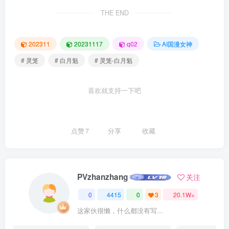
THE END
202311
20231117
q02
AI国漫女神
# 灵笼
# 白月魁
# 灵笼-白月魁
喜欢就支持一下吧
点赞
7
分享
收藏
PVzhanzhang
关注
0
4415
0
3
20.1W+
这家伙很懒，什么都没有写...