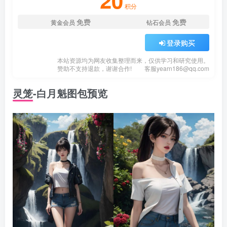
20
积分
免费
免费
黄金会员
钻石会员
登录购买
本站资源均为网友收集整理而来，仅供学习和研究使用。
赞助不支持退款，谢谢合作!
客服
yearn186@qq.com
灵笼-白月魁图包预览